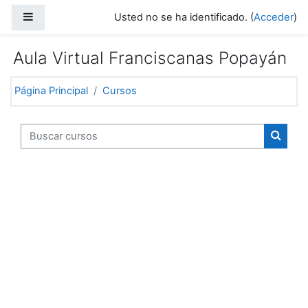
Saltar al contenido principal
Panel lateral
Usted no se ha identificado. (
Acceder
)
Aula Virtual Franciscanas Popayán
Página Principal
Cursos
Buscar cursos
Buscar